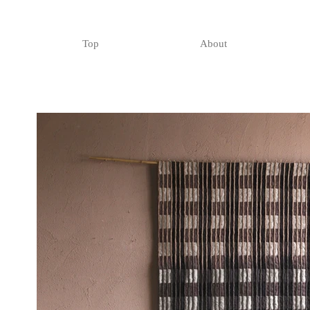
Top
About
。