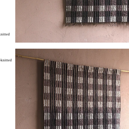
knitted
-knitted