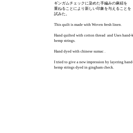
ギンガムチェックに染めた手編みの麻紐を
重ねることにより新しい印象を与えることを
試みた。
This quilt is made with Woven fresh linen.
Hand quilted with cotton thread and Uses hand-
hemp strings.
Hand dyed with chinese sumac .
I tried to give a new impression by layering hand
hemp strings dyed in gingham check.